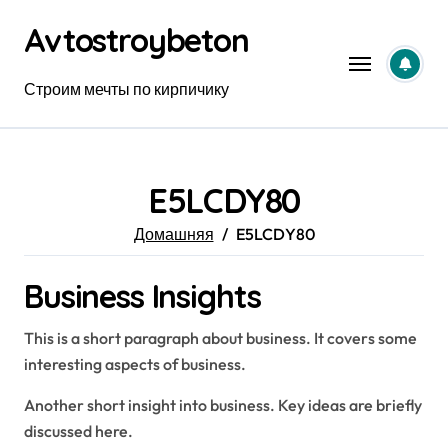
Перейти
Avtostroybeton
к
содержанию
Строим мечты по кирпичику
E5LCDY80
Домашняя
E5LCDY80
Business Insights
This is a short paragraph about business. It covers some
interesting aspects of business.
Another short insight into business. Key ideas are briefly
discussed here.