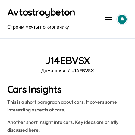
Перейти
Avtostroybeton
к
содержанию
Строим мечты по кирпичику
J14EBVSX
Домашняя
J14EBVSX
Cars Insights
This is a short paragraph about cars. It covers some
interesting aspects of cars.
Another short insight into cars. Key ideas are briefly
discussed here.