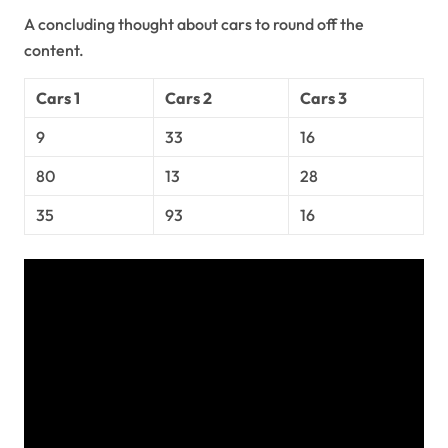
A concluding thought about cars to round off the
content.
Cars 1
Cars 2
Cars 3
9
33
16
80
13
28
35
93
16