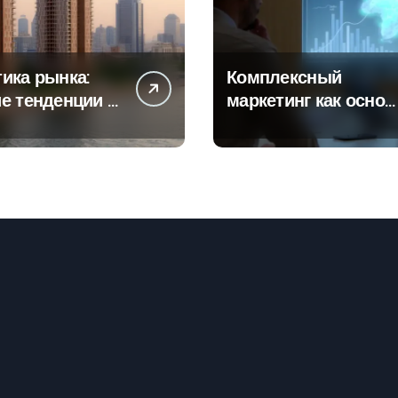
ика рынка:
Комплексный
е тенденции в
маркетинг как основ
тах
современной бизнес
роек и
стратегии
го жилья