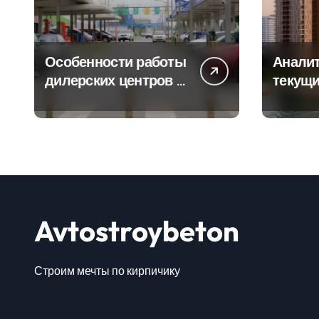
Особенности работы
Аналит
дилерских центров и
текущи
сервисных станций
сегмен
на крупных
новост
проспектах
элитно
Avtostroybeton
Строим мечты по кирпичику