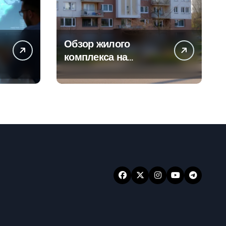
Обзор жилого
а
комплекса на
-
Погодинской улице
24