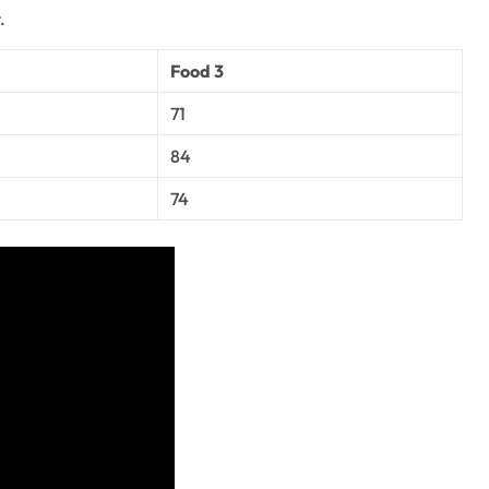
.
Food 3
71
84
74