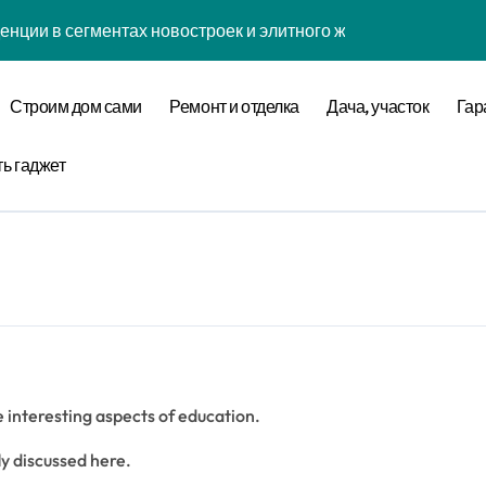
енции в сегментах новостроек и элитного жилья
нова современной бизнес-стратегии
Строим дом сами
Ремонт и отделка
Дача, участок
Гар
годинской улице 24
оставщика металлопроката
ть гаджет
ремнеземистого огнеупорного картона МКРК-500
кса бизнес-класса у метро Павелецкая
ки и инженерных систем элитных квартир в центре города
логий для современного загородного строительства
e interesting aspects of education.
 центров и сервисных станций на крупных проспектах
ly discussed here.