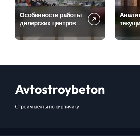
Особенности работы
Аналит
дилерских центров и
текущи
сервисных станций
сегмен
на крупных
новост
проспектах
элитно
Avtostroybeton
Строим мечты по кирпичику
Авто