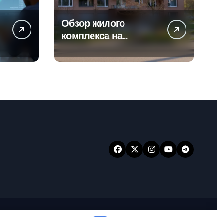
Обзор жилого
а
комплекса на
-
Погодинской улице
24
ansar
.