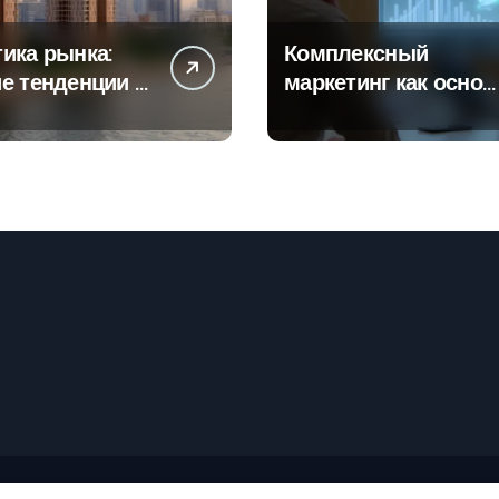
ика рынка:
Комплексный
е тенденции в
маркетинг как основ
тах
современной бизнес
роек и
стратегии
го жилья
рские права © Все права защищены
|
Newspaperup
от
Theme