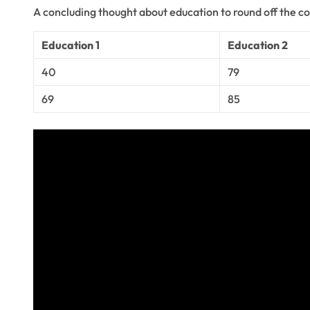
A concluding thought about education to round off the c
Education 1
Education 2
40
79
69
85