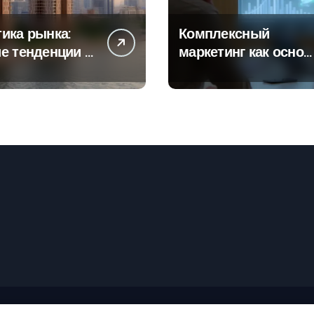
ика рынка:
Комплексный
е тенденции в
маркетинг как основ
тах
современной бизнес
роек и
стратегии
го жилья
рские права © Все права защищены
|
Newspaperup
от
Theme