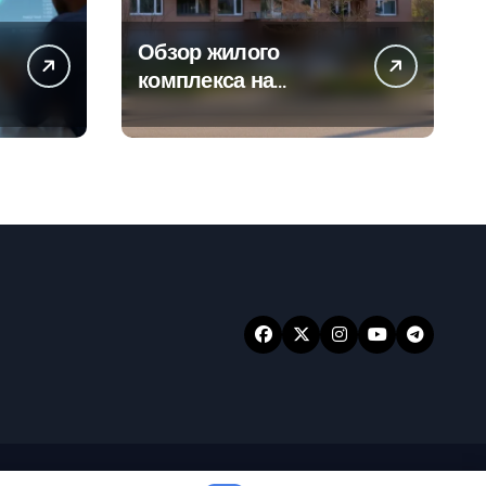
Обзор жилого
а
комплекса на
-
Погодинской улице
24
ansar
.