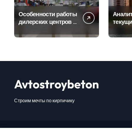
Особенности работы
Аналит
дилерских центров и
текущи
сервисных станций
сегмен
на крупных
новост
проспектах
элитно
Avtostroybeton
Строим мечты по кирпичику
Авто