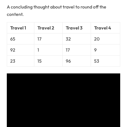
A concluding thought about travel to round off the
content.
Travel 1
Travel 2
Travel 3
Travel 4
65
17
32
20
92
1
17
9
23
15
96
53