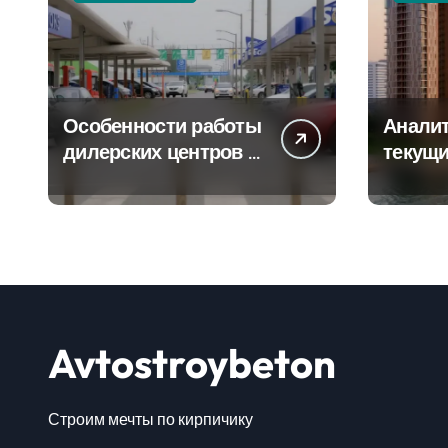
Особенности работы
Аналит
дилерских центров и
текущи
сервисных станций
сегмен
на крупных
новост
проспектах
элитно
Avtostroybeton
Строим мечты по кирпичику