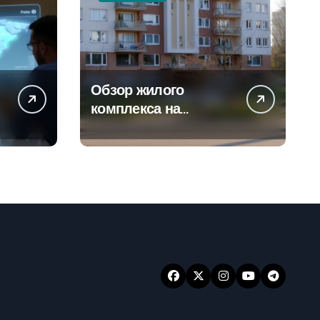
Обзор жилого
а
комплекса на
-
Погодинской улице
24