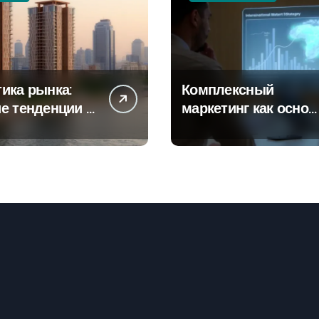
ика рынка:
Комплексный
е тенденции в
маркетинг как основ
тах
современной бизнес
роек и
стратегии
го жилья