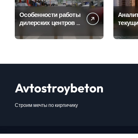
Особенности работы
Аналит
дилерских центров и
текущи
сервисных станций
сегмен
на крупных
новост
проспектах
элитно
Avtostroybeton
Строим мечты по кирпичику
Авто