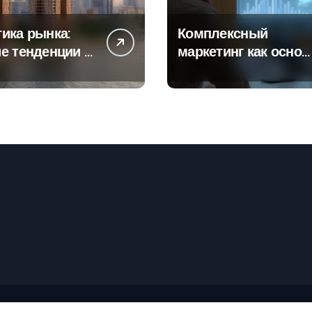
ика рынка:
Комплексный
е тенденции в
маркетинг как основ
тах
современной бизнес
роек и
стратегии
го жилья
рские права © Все права защищены
|
Newspaperup
от
Theme