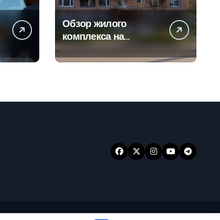
Обзор жилого
а
комплекса на
-
Погодинской улице
24
ansar
.