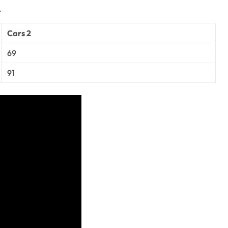
.
Cars 2
69
91