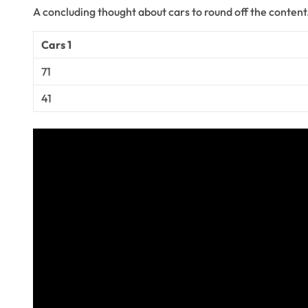
A concluding thought about cars to round off the content
Cars 1
71
41