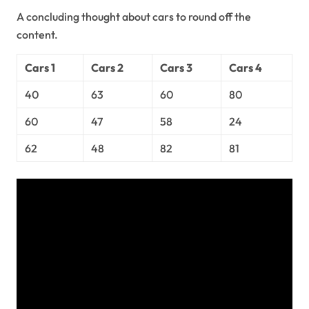
A concluding thought about cars to round off the
content.
Cars 1
Cars 2
Cars 3
Cars 4
40
63
60
80
60
47
58
24
62
48
82
81