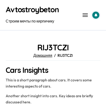
Перейти
Avtostroybeton
к
содержанию
Строим мечты по кирпичику
RIJ3TCZI
Домашняя
RIJ3TCZI
Cars Insights
This is a short paragraph about cars. It covers some
interesting aspects of cars.
Another short insight into cars. Key ideas are briefly
discussed here.