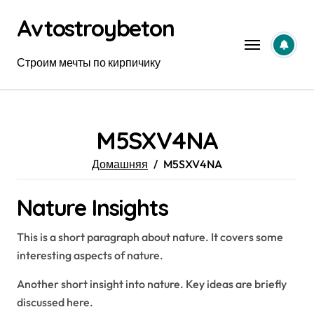
Перейти
Avtostroybeton
к
содержанию
Строим мечты по кирпичику
M5SXV4NA
Домашняя
M5SXV4NA
Nature Insights
This is a short paragraph about nature. It covers some
interesting aspects of nature.
Another short insight into nature. Key ideas are briefly
discussed here.