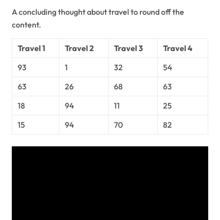
A concluding thought about travel to round off the
content.
Travel 1
Travel 2
Travel 3
Travel 4
93
1
32
54
63
26
68
63
18
94
11
25
15
94
70
82