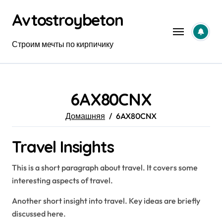
Перейти
Avtostroybeton
к
содержанию
Строим мечты по кирпичику
6AX80CNX
Домашняя
6AX80CNX
Travel Insights
This is a short paragraph about travel. It covers some
interesting aspects of travel.
Another short insight into travel. Key ideas are briefly
discussed here.