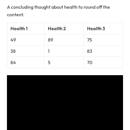
A concluding thought about health to round off the
content.
Health 1
Health 2
Health 3
49
89
75
38
1
83
84
5
70