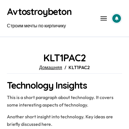
Перейти
Avtostroybeton
к
содержанию
Строим мечты по кирпичику
KLT1PAC2
Домашняя
KLT1PAC2
Technology Insights
This is a short paragraph about technology. It covers
some interesting aspects of technology.
Another short insight into technology. Key ideas are
briefly discussed here.