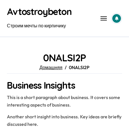
Перейти
Avtostroybeton
к
содержанию
Строим мечты по кирпичику
0NALSI2P
Домашняя
0NALSI2P
Business Insights
This is a short paragraph about business. It covers some
interesting aspects of business.
Another short insight into business. Key ideas are briefly
discussed here.