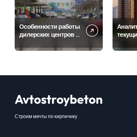
Особенности работы
Аналит
дилерских центров и
текущи
сервисных станций
сегмен
на крупных
новост
проспектах
элитно
Avtostroybeton
Строим мечты по кирпичику