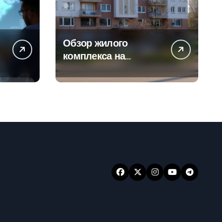
Обзор жилого
а
комплекса на
-
Погодинской улице
24