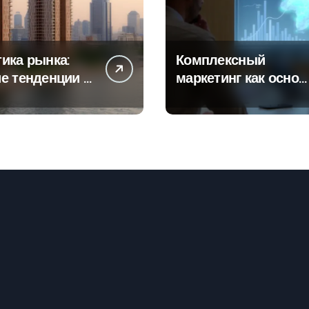
ика рынка:
Комплексный
е тенденции в
маркетинг как основ
тах
современной бизнес
роек и
стратегии
го жилья