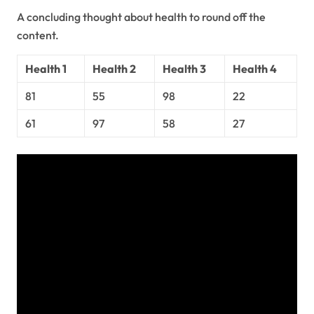
A concluding thought about health to round off the
content.
Health 1
Health 2
Health 3
Health 4
81
55
98
22
61
97
58
27