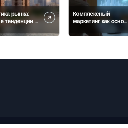
ика рынка:
Комплексный
е тенденции в
маркетинг как основ
тах
современной бизнес
роек и
стратегии
го жилья
рские права © Все права защищены
|
Newspaperup
от
Theme