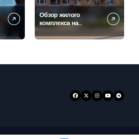
Обзор жилого
а
комплекса на
-
Погодинской улице
24
ansar
.