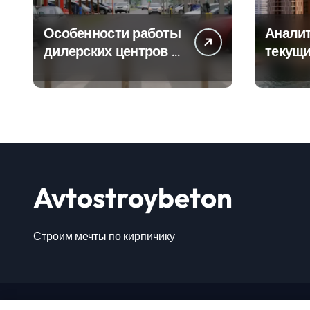
Особенности работы
Аналит
дилерских центров и
текущи
сервисных станций
сегмен
на крупных
новост
проспектах
элитно
Avtostroybeton
Строим мечты по кирпичику
Авто