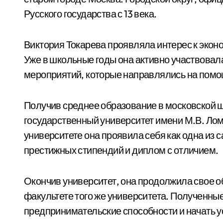
Русского государства с 13 века.
Виктория Токарева проявляла интерес к эконо
Уже в школьные годы она активно участвовал
мероприятий, которые направлялись на по
Получив среднее образование в московской ш
государственный университет имени М.В. Лом
университете она проявила себя как одна из 
престижных стипендий и диплом с отличием.
Окончив университет, она продолжила свое о
факультете того же университета. Полученные
предпринимательские способности и начать 