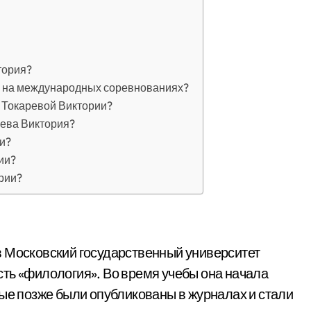
тория?
и на международных соревнованиях?
 Токаревой Виктории?
рева Виктория?
и?
ии?
рии?
в Московский государственный университет
ть «филология». Во время учебы она начала
рые позже были опубликованы в журналах и стали