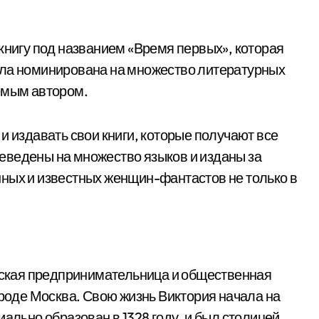
книгу под названием «Время первых», которая
ыла номинирована на множество литературных
емым автором.
и издавать свои книги, которые получают все
еведены на множество языков и изданы за
ных и известных женщин-фантастов не только в
йская предпринимательница и общественная
ороде Москва. Свою жизнь Виктория начала на
иально образован в 1328 году, и был столицей