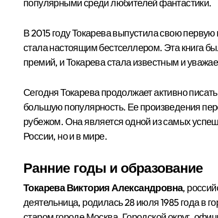
популярными среди любителей фантастики.
В 2015 году Токарева выпустила свою первую 
стала настоящим бестселлером. Эта книга б
премий, и Токарева стала известным и уважа
Сегодня Токарева продолжает активно писать 
большую популярность. Ее произведения пер
рубежом. Она является одной из самых успеш
России, но и в мире.
Ранние годы и образование
Токарева Виктория Александровна
, росси
деятельница, родилась 28 июля 1985 года в г
старом городе Москва. Городской округ, офиц