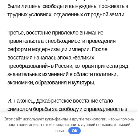
были лишены свободы и вынуждены проживать в
трудных условиях, отдаленных от родной земли.
Третье, восстание привлекло внимание
правительства к необходимости проведения
реформ и модернизации империи. После
восстания началась эпоха «великих
преобразований» в России, которая принесла ряд
значительных изменений в области политики,
экономики, образования и культуры.
И, наконец, Декабристское восстание стало
символом борьбы за свободу и справедливость в
России. Это событие оказало значительное
Этот сайт использует куки-файлы и другие технологии, чтобы помочь
вам в навигации, а также предоставить лучший пользовательский
влияние на последующие политические и
опыт.
OK
социальные движения в стране, и стало важной