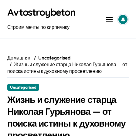
Перейти
Avtostroybeton
к
содержанию
Строим мечты по кирпичику
Домашняя
Uncategorised
Жизнь и служение старца Николая Гурьянова — от
поиска истины к духовному просветлению
Uncategorised
Жизнь и служение старца
Николая Гурьянова — от
поиска истины к духовному
просветлению