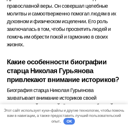
православной веры. Он совершал целебные
молитвы и самоотверженно помогал людям в их
духовном и физическом исцелении. Его роль
заключалась в том, чтобы просветить людей и
помочь им обрести покой и гармонию в своих
жизнях.
Какие особенности биографии
старца Николая Гурьянова
привлекают внимание историков?
Биография старца Николая Гурьянова
захватывает внимание историков своей
удивительной историей. Он родился в обычной
Этот сайт использует куки-файлы и другие технологии, чтобы помочь
семье, но вскоре после своего обращения к вере
вам в навигации, а также предоставить лучший пользовательский
отправился в монастырь, где пробыл несколько
опыт.
OK