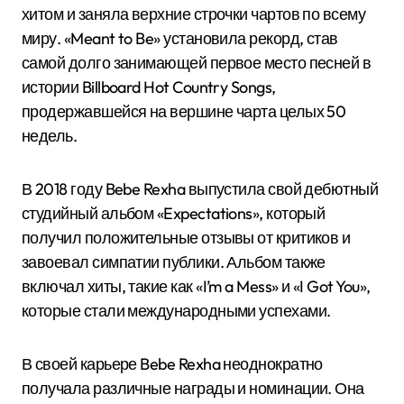
хитом и заняла верхние строчки чартов по всему
миру. «Meant to Be» установила рекорд, став
самой долго занимающей первое место песней в
истории Billboard Hot Country Songs,
продержавшейся на вершине чарта целых 50
недель.
В 2018 году Bebe Rexha выпустила свой дебютный
студийный альбом «Expectations», который
получил положительные отзывы от критиков и
завоевал симпатии публики. Альбом также
включал хиты, такие как «I’m a Mess» и «I Got You»,
которые стали международными успехами.
В своей карьере Bebe Rexha неоднократно
получала различные награды и номинации. Она