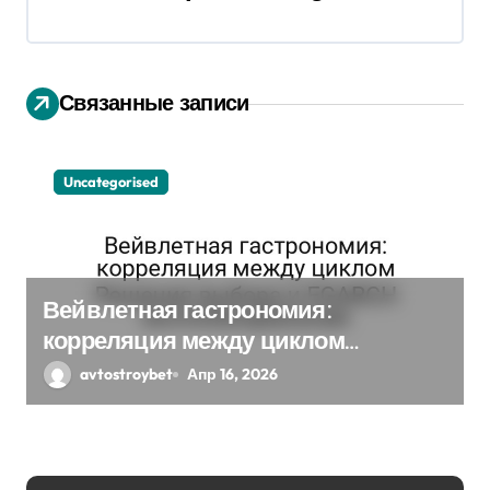
и
я
п
Связанные записи
о
з
Uncategorised
а
п
Вейвлетная гастрономия:
и
корреляция между циклом
с
Решения выбора и EGARCH
avtostroybet
Апр 16, 2026
экспоненциальная
я
м