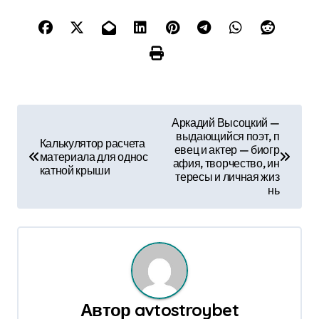
Н
Аркадий Высоцкий —
выдающийся поэт, п
а
Калькулятор расчета
евец и актер — биогр
материала для однос
афия, творчество, ин
в
катной крыши
тересы и личная жиз
нь
и
г
а
ц
Автор
avtostroybet