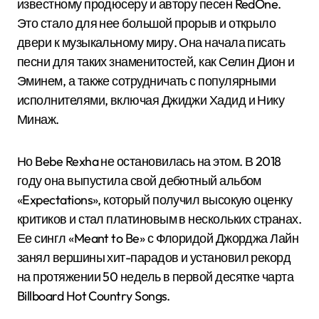
известному продюсеру и автору песен RedOne.
Это стало для нее большой прорыв и открыло
двери к музыкальному миру. Она начала писать
песни для таких знаменитостей, как Селин Дион и
Эминем, а также сотрудничать с популярными
исполнителями, включая Джиджи Хадид и Нику
Минаж.
Но Bebe Rexha не остановилась на этом. В 2018
году она выпустила свой дебютный альбом
«Expectations», который получил высокую оценку
критиков и стал платиновым в нескольких странах.
Ее сингл «Meant to Be» с Флоридой Джорджа Лайн
занял вершины хит-парадов и установил рекорд
на протяжении 50 недель в первой десятке чарта
Billboard Hot Country Songs.