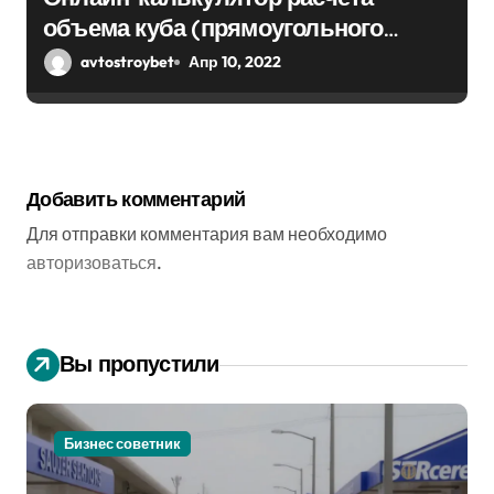
объема куба (прямоугольного
парралепипеда)
avtostroybet
Апр 10, 2022
Добавить комментарий
Для отправки комментария вам необходимо
авторизоваться
.
Вы пропустили
Бизнес советник