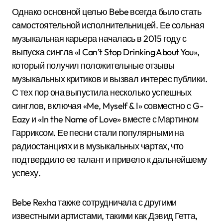
Однако основной целью Bebe всегда было стать
самостоятельной исполнительницей. Ее сольная
музыкальная карьера началась в 2015 году с
выпуска сингла «I Can’t Stop Drinking About You»,
который получил положительные отзывы
музыкальных критиков и вызвал интерес публики.
С тех пор она выпустила несколько успешных
синглов, включая «Me, Myself & I» совместно с G-
Eazy и «In the Name of Love» вместе с Мартином
Гарриксом. Ее песни стали популярными на
радиостанциях и в музыкальных чартах, что
подтвердило ее талант и привело к дальнейшему
успеху.
Bebe Rexha также сотрудничала с другими
известными артистами, такими как Дэвид Гетта,