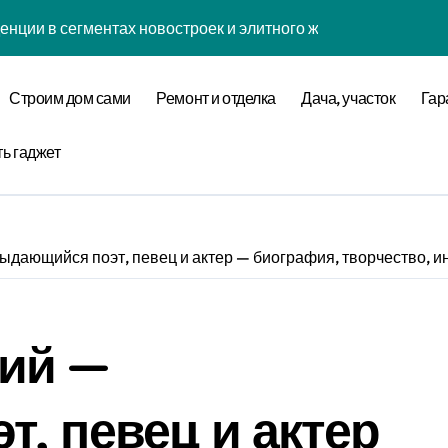
енции в сегментах новостроек и элитного жилья
нова современной бизнес-стратегии
Строим дом сами
Ремонт и отделка
Дача, участок
Гар
годинской улице 24
оставщика металлопроката
ть гаджет
ремнеземистого огнеупорного картона МКРК-500
дающийся поэт, певец и актер — биография, творчество, и
кса бизнес-класса у метро Павелецкая
ки и инженерных систем элитных квартир в центре города
ий —
логий для современного загородного строительства
 центров и сервисных станций на крупных проспектах
, певец и актер