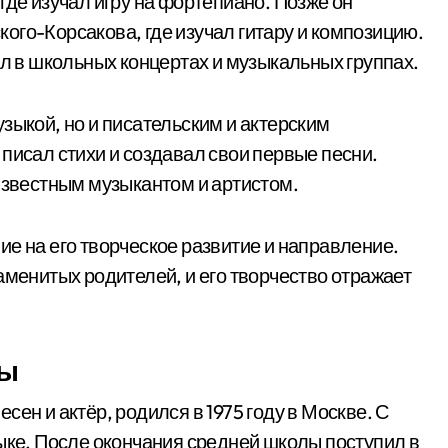
где изучал игру на фортепиано. Позже он
ого-Корсакова, где изучал гитару и композицию.
ал в школьных концертах и музыкальных группах.
зыкой, но и писательским и актерским
писал стихи и создавал свои первые песни.
 известным музыкантом и артистом.
е на его творческое развитие и направление.
аменитых родителей, и его творчество отражает
ры
песен и актёр, родился в 1975 году в Москве. С
зыке. После окончания средней школы поступил в