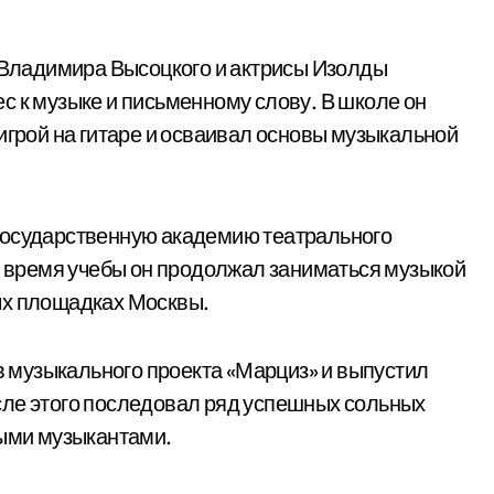
а Владимира Высоцкого и актрисы Изолды
с к музыке и письменному слову. В школе он
игрой на гитаре и осваивал основы музыкальной
Государственную академию театрального
Во время учебы он продолжал заниматься музыкой
ых площадках Москвы.
ов музыкального проекта «Марциз» и выпустил
сле этого последовал ряд успешных сольных
ными музыкантами.