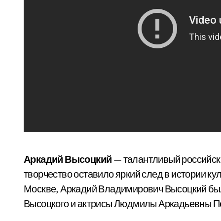
Аркадий Высоцкий
— талантливый российский
творчество оставило яркий след в истории кул
Москве, Аркадий Владимирович Высоцкий был
Высоцкого и актрисы Людмилы Аркадьевны П