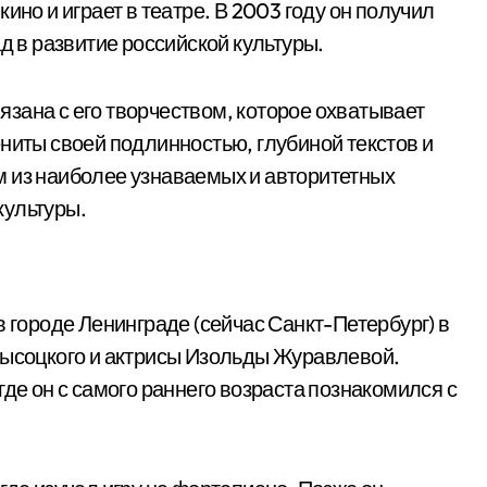
ино и играет в театре. В 2003 году он получил
д в развитие российской культуры.
зана с его творчеством, которое охватывает
ниты своей подлинностью, глубиной текстов и
м из наиболее узнаваемых и авторитетных
культуры.
в городе Ленинграде (сейчас Санкт-Петербург) в
Высоцкого и актрисы Изольды Журавлевой.
где он с самого раннего возраста познакомился с