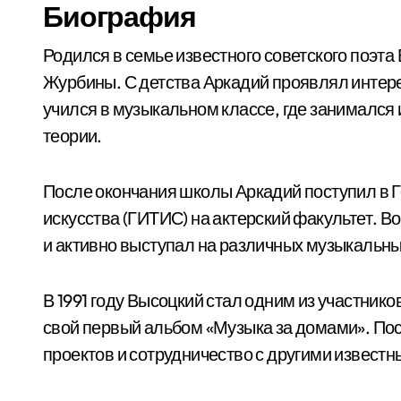
Биография
Родился в семье известного советского поэт
Журбины. С детства Аркадий проявлял интере
учился в музыкальном классе, где занимался 
теории.
После окончания школы Аркадий поступил в 
искусства (ГИТИС) на актерский факультет. 
и активно выступал на различных музыкальн
В 1991 году Высоцкий стал одним из участник
свой первый альбом «Музыка за домами». По
проектов и сотрудничество с другими извест