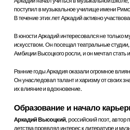
Аркадий начал учиться в музыкальной школе, 
поступил в музыкальное училище имени Римск
В течение этих лет Аркадий активно участвов
В юности Аркадий интересовался не только му
искусством. Он посещал театральные студии, 
Амбиции Высоцкого росли, и он мечтал стать
Ранние годы Аркадия оказали огромное влияни
Он унаследовал талант и харизму от своих зн
их влияние и вдохновение.
Образование и начало карье
Аркадий Высоцкий
, российский поэт, автор 
детства проявлял интерес к литературе и му