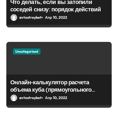
Что делать, если вы затопили
соседей снизу: порядок действий
avtostroybet
Апр 10, 2022
Uncategorised
Онлайн-калькулятор расчета
объема куба (прямоугольного
парралепипеда)
avtostroybet
Апр 10, 2022