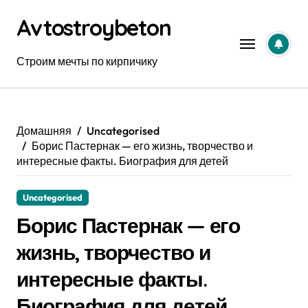
Перейти
Avtostroybeton
к
содержанию
Строим мечты по кирпичику
Домашняя
Uncategorised
Борис Пастернак — его жизнь, творчество и
интересные факты. Биография для детей
Uncategorised
Борис Пастернак — его
жизнь, творчество и
интересные факты.
Биография для детей