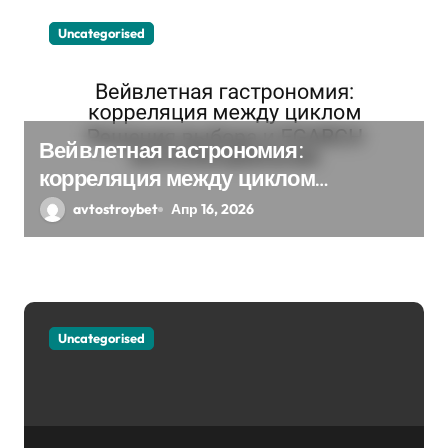
з
Uncategorised
а
п
Вейвлетная гастрономия:
и
корреляция между циклом
с
Решения выбора и EGARCH
avtostroybet
Апр 16, 2026
экспоненциальная
я
м
Uncategorised