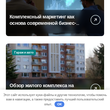
Комплексный маркетинг как
основа современной бизнес-
стратегии
Гараж и авто
Обзор жилого комплекса на
Погодинской улице 24
Этот сайт использует куки-файлы и другие технологии, чтобы помочь
вам в навигации, а также предоставить лучший пользовательский
опыт.
OK