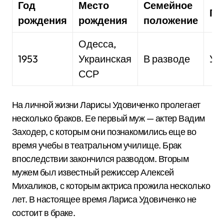
Год
Место
Семейное
Гр
рождения
рождения
положение
Одесса,
1953
Украинская
В разводе
Ук
ССР
На личной жизни Ларисы Удовиченко пролегает
несколько браков. Ее первый муж — актер Вадим
Заходер, с которым они познакомились еще во
время учебы в театральном училище. Брак
впоследствии закончился разводом. Вторым
мужем был известный режиссер Алексей
Михаликов, с которым актриса прожила несколько
лет. В настоящее время Лариса Удовиченко не
состоит в браке.