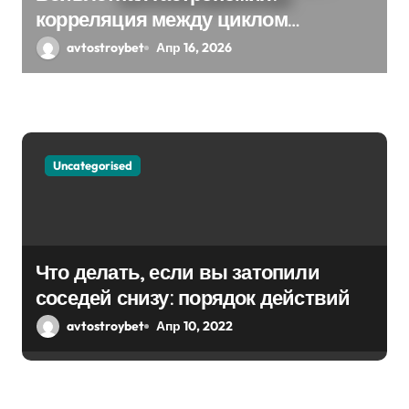
и
корреляция между циклом
с
Решения выбора и EGARCH
avtostroybet
Апр 16, 2026
экспоненциальная
я
м
Uncategorised
Что делать, если вы затопили
соседей снизу: порядок действий
avtostroybet
Апр 10, 2022