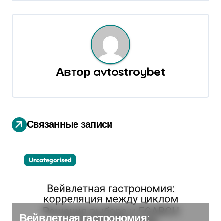
г
а
ц
Автор
avtostroybet
и
я
п
Связанные записи
о
з
Uncategorised
а
п
Вейвлетная гастрономия: