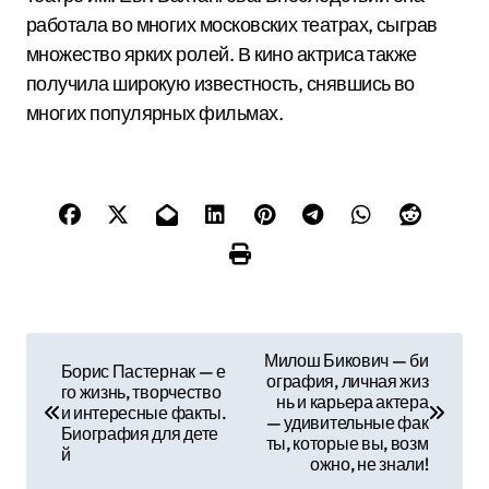
работала во многих московских театрах, сыграв
множество ярких ролей. В кино актриса также
получила широкую известность, снявшись во
многих популярных фильмах.
Н
Милош Бикович — би
Борис Пастернак — е
ография, личная жиз
а
го жизнь, творчество
нь и карьера актера
и интересные факты.
— удивительные фак
в
Биография для дете
ты, которые вы, возм
й
ожно, не знали!
и