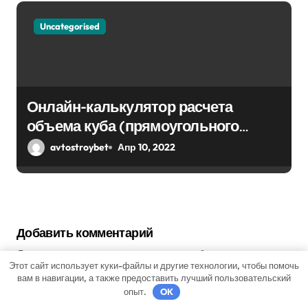
Uncategorised
Онлайн-калькулятор расчета
объема куба (прямоугольного
парралепипеда)
avtostroybet
Апр 10, 2022
Добавить комментарий
Для отправки комментария вам необходимо
Этот сайт использует куки-файлы и другие технологии, чтобы помочь
авторизоваться
.
вам в навигации, а также предоставить лучший пользовательский
опыт.
OK