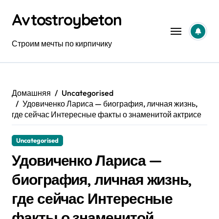
Перейти
Avtostroybeton
к
содержанию
Строим мечты по кирпичику
Домашняя
Uncategorised
Удовиченко Лариса — биография, личная жизнь,
где сейчас Интересные факты о знаменитой актрисе
Uncategorised
Удовиченко Лариса —
биография, личная жизнь,
где сейчас Интересные
факты о знаменитой