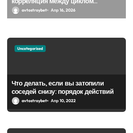
корреляция между циклом
с
Решения выбора и EGARCH
avtostroybet
Апр 16, 2026
экспоненциальная
я
м
Uncategorised
Что делать, если вы затопили
соседей снизу: порядок действий
avtostroybet
Апр 10, 2022