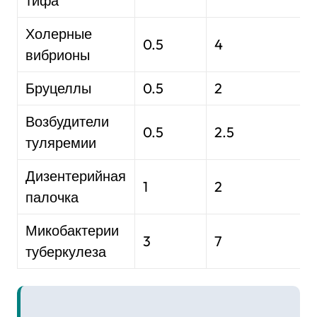
тифа
Холерные
0.5
4
вибрионы
Бруцеллы
0.5
2
Возбудители
0.5
2.5
туляремии
Дизентерийная
1
2
палочка
Микобактерии
3
7
туберкулеза