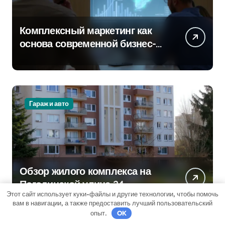
Комплексный маркетинг как
основа современной бизнес-
стратегии
Гараж и авто
Обзор жилого комплекса на
Погодинской улице 24
Этот сайт использует куки-файлы и другие технологии, чтобы помочь
вам в навигации, а также предоставить лучший пользовательский
опыт.
OK