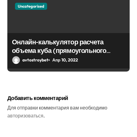
Uncategorised
Онлайн-калькулятор расчета
объема куба (прямоугольного
парралепипеда)
avtostroybet
Апр 10, 2022
Добавить комментарий
Для отправки комментария вам необходимо
авторизоваться
.