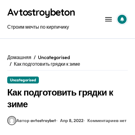
Перейти
Avtostroybeton
к
содержанию
Строим мечты по кирпичику
Домашняя
Uncategorised
Как подготовить грядки к зиме
Uncategorised
Как подготовить грядки к
зиме
Автор avtostroybet
Апр 8, 2022
Комментариев нет