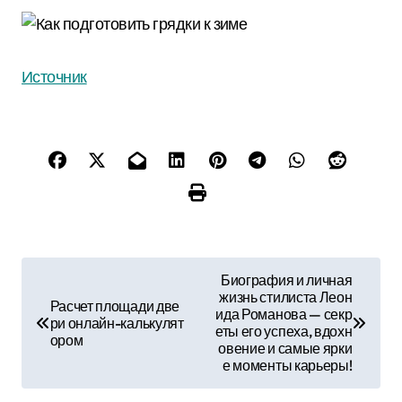
Источник
Н
Биография и личная
жизнь стилиста Леон
а
Расчет площади две
ида Романова — секр
ри онлайн-калькулят
еты его успеха, вдохн
в
ором
овение и самые ярки
е моменты карьеры!
и