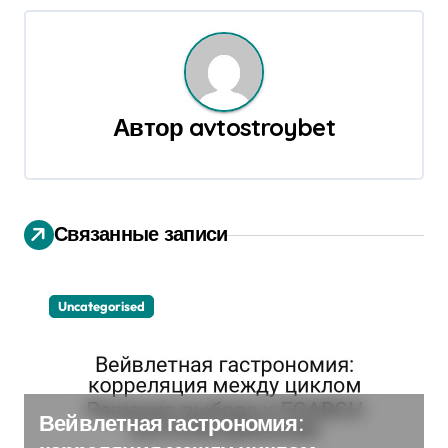
г
а
ц
Автор
avtostroybet
и
я
п
Связанные записи
о
з
Uncategorised
а
п
Вейвлетная гастрономия:
и