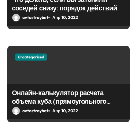
соседей снизу: порядок действий
avtostroybet
Апр 10, 2022
Uncategorised
Онлайн-калькулятор расчета
объема куба (прямоугольного
парралепипеда)
avtostroybet
Апр 10, 2022