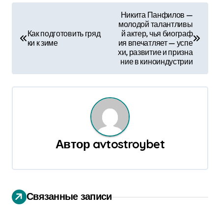
Н
Никита Панфилов —
молодой талантливы
а
Как подготовить гряд
й актер, чья биограф
ки к зиме
ия впечатляет — успе
в
хи, развитие и призна
ние в киноиндустрии
и
г
а
ц
Автор
avtostroybet
и
я
п
Связанные записи
о