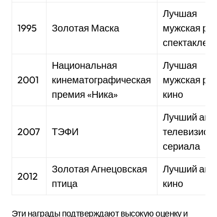
Лучшая
1995
Золотая Маска
мужская рол
спектакле
Национальная
Лучшая
2001
кинематографическая
мужская рол
премия «Ника»
кино
Лучший акт
2007
ТЭФИ
телевизион
сериала
Золотая Агнецовская
Лучший акт
2012
птица
кино
Эти награды подтверждают высокую оценку и