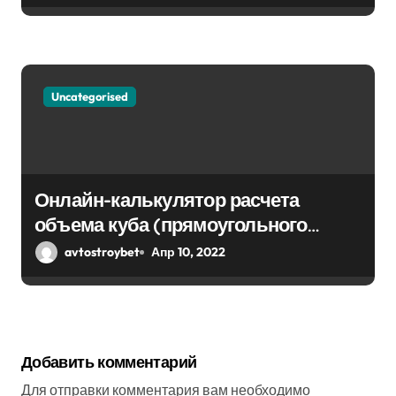
Uncategorised
Онлайн-калькулятор расчета
объема куба (прямоугольного
парралепипеда)
avtostroybet
Апр 10, 2022
Добавить комментарий
Для отправки комментария вам необходимо