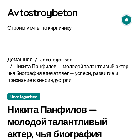
Перейти
Avtostroybeton
к
содержанию
Строим мечты по кирпичику
Домашняя
Uncategorised
Никита Панфилов — молодой талантливый актер,
чья биография впечатляет — успехи, развитие и
признание в киноиндустрии
Uncategorised
Никита Панфилов —
молодой талантливый
актер, чья биография