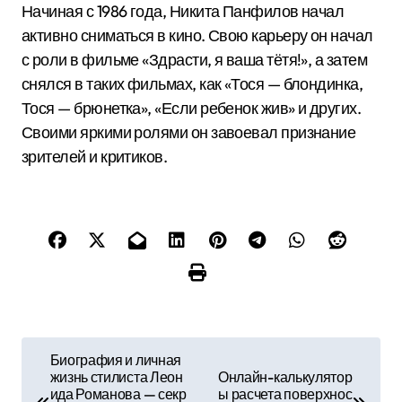
Начиная с 1986 года, Никита Панфилов начал
активно сниматься в кино. Свою карьеру он начал
с роли в фильме «Здрасти, я ваша тётя!», а затем
снялся в таких фильмах, как «Тося — блондинка,
Тося — брюнетка», «Если ребенок жив» и других.
Своими яркими ролями он завоевал признание
зрителей и критиков.
Н
Биография и личная
жизнь стилиста Леон
Онлайн-калькулятор
а
ида Романова — секр
ы расчета поверхнос