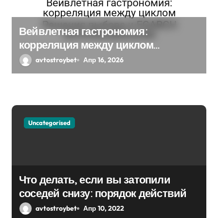
п
Вейвлетная гастрономия:
и
корреляция между циклом
с
Решения выбора и EGARCH
avtostroybet
Апр 16, 2026
экспоненциальная
я
м
Uncategorised
Что делать, если вы затопили
соседей снизу: порядок действий
avtostroybet
Апр 10, 2022