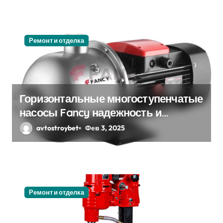
я
м
Ремонт и отделка
Горизонтальные многоступенчатые
насосы Fancy надежность и
эффективность
avtostroybet
Фев 3, 2025
Ремонт и отделка