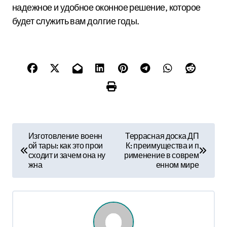
надежное и удобное оконное решение, которое
будет служить вам долгие годы.
Н
Изготовление военн
Террасная доска ДП
ой тары: как это прои
К: преимущества и п
а
сходит и зачем она ну
рименение в соврем
жна
енном мире
в
и
г