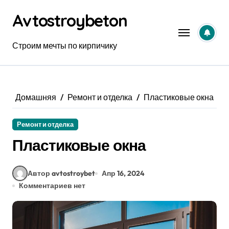
Перейти
Avtostroybeton
к
содержанию
Строим мечты по кирпичику
Домашняя
Ремонт и отделка
Пластиковые окна
Ремонт и отделка
Пластиковые окна
Автор avtostroybet
Апр 16, 2024
Комментариев нет