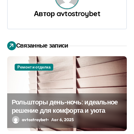
а
Автор
avtostroybet
ц
и
я
Связанные записи
п
о
Ремонт и отделка
з
а
п
Рольшторы день-ночь: идеальное
решение для комфорта и уюта
и
avtostroybet
Авг 6, 2025
с