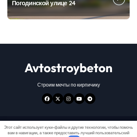
Погодинской улице 24
Avtostroybeton
Строим мечты по кирпичику
Авторские права © Все права защищены
|
Этот сайт использует куки-файлы и другие технологии, чтобы помочь
вам в навигации, а также предоставить лучший пользовательский
Newspaperup
от
Themeansar
.