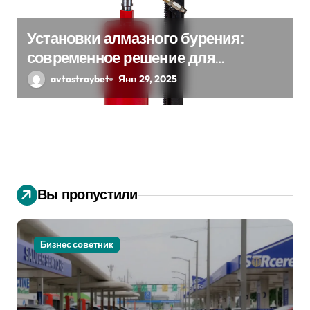
Установки алмазного бурения:
современное решение для
сложных задач
avtostroybet
Янв 29, 2025
Вы пропустили
Бизнес советник