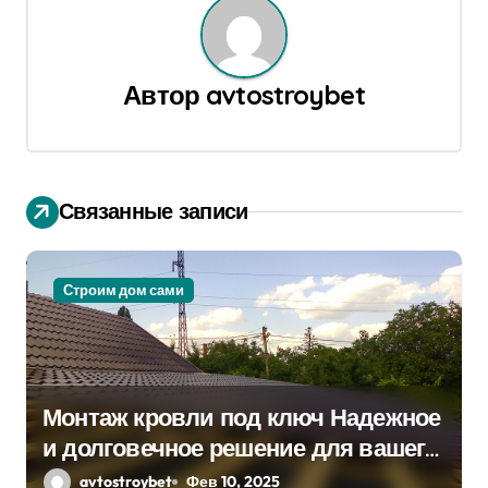
г
а
Автор
avtostroybet
ц
и
я
Связанные записи
п
о
Строим дом сами
з
а
п
Монтаж кровли под ключ Надежное
и долговечное решение для вашего
и
дома
avtostroybet
Фев 10, 2025