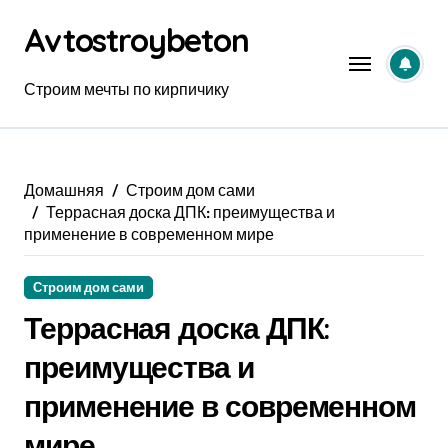
Перейти
Avtostroybeton
к
содержанию
Строим мечты по кирпичику
Домашняя
Строим дом сами
Террасная доска ДПК: преимущества и
применение в современном мире
Строим дом сами
Террасная доска ДПК:
преимущества и
применение в современном
мире