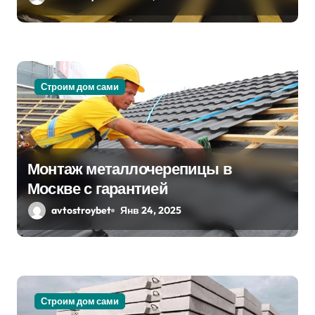
с
я
м
Строим дом сами
Монтаж металлочерепицы в
Москве с гарантией
avtostroybet
Янв 24, 2025
Строим дом сами