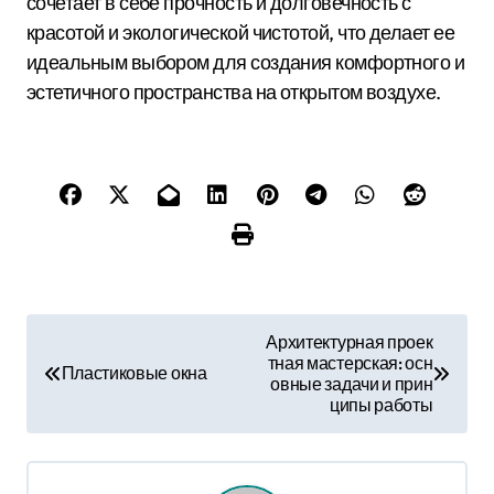
сочетает в себе прочность и долговечность с
красотой и экологической чистотой, что делает ее
идеальным выбором для создания комфортного и
эстетичного пространства на открытом воздухе.
Н
Архитектурная проек
тная мастерская: осн
а
Пластиковые окна
овные задачи и прин
ципы работы
в
и