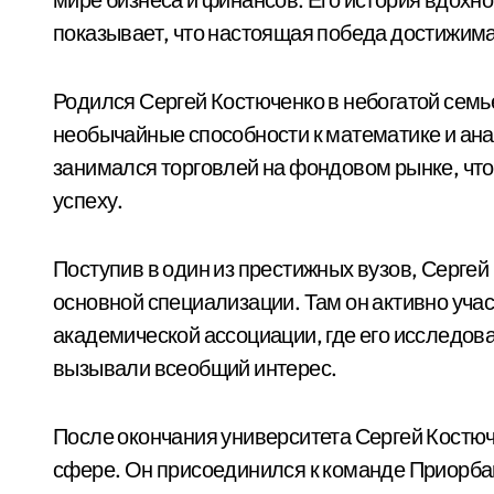
показывает, что настоящая победа достижима
Родился Сергей Костюченко в небогатой семье
необычайные способности к математике и анал
занимался торговлей на фондовом рынке, что 
успеху.
Поступив в один из престижных вузов, Сергей
основной специализации. Там он активно учас
академической ассоциации, где его исследов
вызывали всеобщий интерес.
После окончания университета Сергей Костюч
сфере. Он присоединился к команде Приорбан