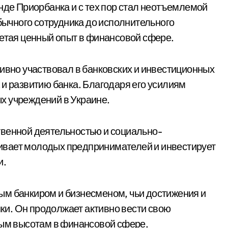
нде Приорбанка и с тех пор стал неотъемлемой
обычного сотрудника до исполнительного
ретая ценный опыт в финансовой сфере.
тивно участвовал в банковских и инвестиционных
 и развитию банка. Благодаря его усилиям
х учреждений в Украине.
твенной деятельностью и социально-
ивает молодых предпринимателей и инвестирует
и.
ым банкиром и бизнесменом, чьи достижения и
и. Он продолжает активно вести свою
вым высотам в финансовой сфере.