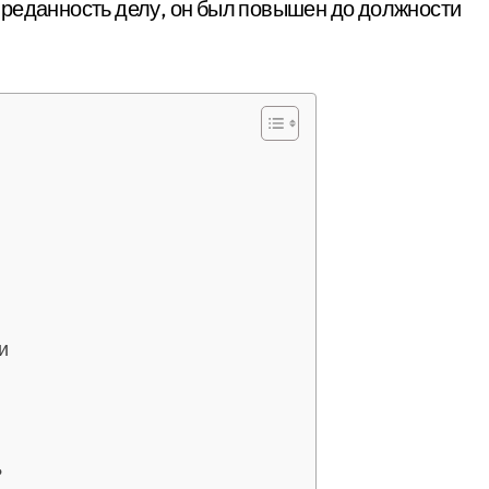
преданность делу, он был повышен до должности
и
?