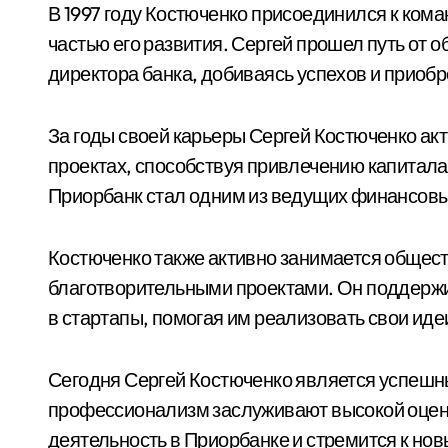
В 1997 году Костюченко присоединился к кома
частью его развития. Сергей прошел путь от 
директора банка, добиваясь успехов и приоб
За годы своей карьеры Сергей Костюченко ак
проектах, способствуя привлечению капитала
Приорбанк стал одним из ведущих финансовы
Костюченко также активно занимается общес
благотворительными проектами. Он поддерж
в стартапы, помогая им реализовать свои иде
Сегодня Сергей Костюченко является успешн
профессионализм заслуживают высокой оценк
деятельность в Приорбанке и стремится к но