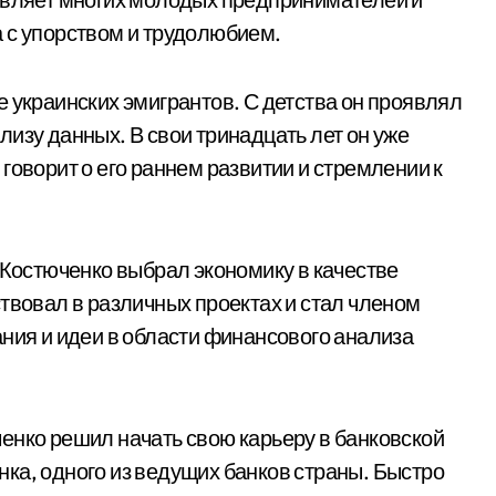
 с упорством и трудолюбием.
 украинских эмигрантов. С детства он проявлял
изу данных. В свои тринадцать лет он уже
говорит о его раннем развитии и стремлении к
 Костюченко выбрал экономику в качестве
твовал в различных проектах и стал членом
ания и идеи в области финансового анализа
енко решил начать свою карьеру в банковской
ка, одного из ведущих банков страны. Быстро