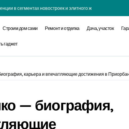
енции в сегментах новостроек и элитного жилья
нова современной бизнес-стратегии
Строим дом сами
Ремонт и отделка
Дача, участок
Гар
годинской улице 24
оставщика металлопроката
ть гаджет
ремнеземистого огнеупорного картона МКРК-500
биография, карьера и впечатляющие достижения в Приорбан
кса бизнес-класса у метро Павелецкая
ки и инженерных систем элитных квартир в центре города
ко — биография,
логий для современного загородного строительства
 центров и сервисных станций на крупных проспектах
атляющие