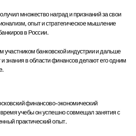
олучил множество наград и признаний за свои
сионализм, опыт и стратегическое мышление
банкиров в России.
м участником банковской индустрии и дальше
 и знания в области финансов делают его одним
е.
осковский финансово-экономический
о время учебы он успешно совмещал занятия с
ценный практический опыт.