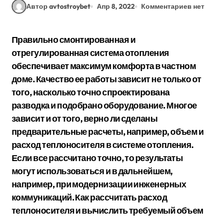
Автор avtostroybet
Апр 8, 2022
Комментариев нет
Правильно смонтированная и
отрегулированная система отопления
обеспечивает максимум комфорта в частном
доме. Качество ее работы зависит не только от
того, насколько точно спроектирована
разводка и подобрано оборудование. Многое
зависит и от того, верно ли сделаны
предварительные расчеты, например, объем и
расход теплоносителя в системе отопления.
Если все рассчитано точно, то результаты
могут использоваться и в дальнейшем,
например, при модернизации инженерных
коммуникаций. Как рассчитать расход
теплоносителя и вычислить требуемый объем