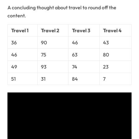
A concluding thought about travel to round off the
content.
Travel 1
Travel 2
Travel 3
Travel 4
36
90
46
43
46
75
63
80
49
93
74
23
51
31
84
7