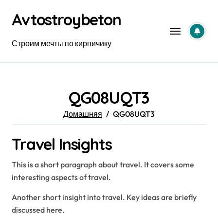
Перейти
Avtostroybeton
к
содержанию
Строим мечты по кирпичику
QG08UQT3
Домашняя
QG08UQT3
Travel Insights
This is a short paragraph about travel. It covers some
interesting aspects of travel.
Another short insight into travel. Key ideas are briefly
discussed here.