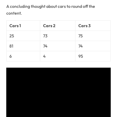
A concluding thought about cars to round off the
content.
Cars 1
Cars 2
Cars 3
25
73
75
81
74
74
6
4
95