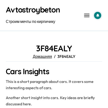
Перейти
Avtostroybeton
к
содержанию
Строим мечты по кирпичику
3F84EALY
Домашняя
3F84EALY
Cars Insights
This is a short paragraph about cars. It covers some
interesting aspects of cars.
Another short insight into cars. Key ideas are briefly
discussed here.