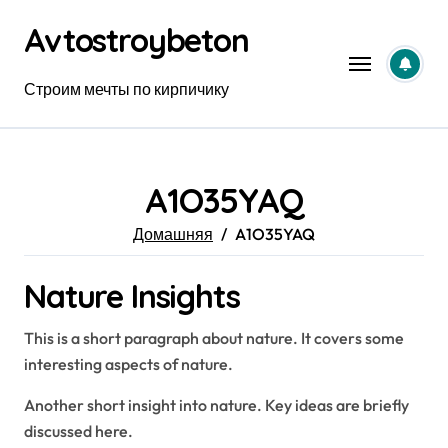
Перейти
Avtostroybeton
к
содержанию
Строим мечты по кирпичику
A1O35YAQ
Домашняя
A1O35YAQ
Nature Insights
This is a short paragraph about nature. It covers some
interesting aspects of nature.
Another short insight into nature. Key ideas are briefly
discussed here.