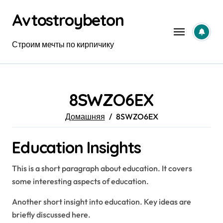
Перейти
Avtostroybeton
к
содержанию
Строим мечты по кирпичику
8SWZO6EX
Домашняя
8SWZO6EX
Education Insights
This is a short paragraph about education. It covers
some interesting aspects of education.
Another short insight into education. Key ideas are
briefly discussed here.