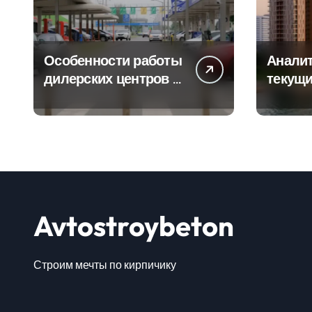
Особенности работы
Аналит
дилерских центров и
текущи
сервисных станций
сегмен
на крупных
новост
проспектах
элитно
Avtostroybeton
Строим мечты по кирпичику