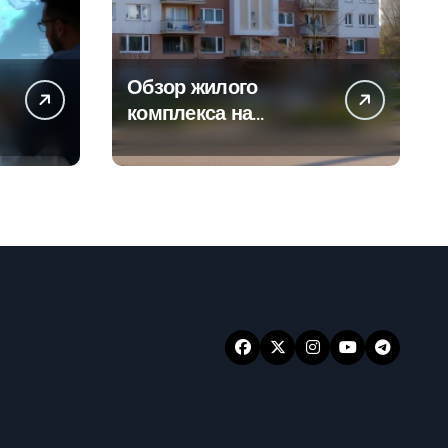
Обзор жилого
а
комплекса на
-
Погодинской улице
24