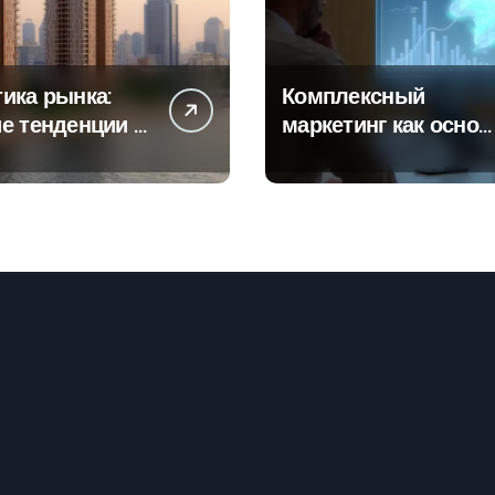
ика рынка:
Комплексный
е тенденции в
маркетинг как основ
тах
современной бизнес
роек и
стратегии
го жилья