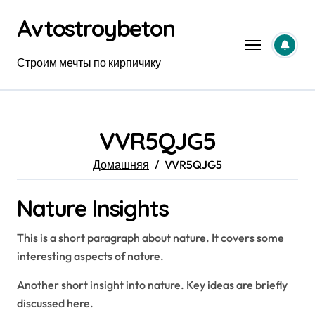
Перейти
Avtostroybeton
к
содержанию
Строим мечты по кирпичику
VVR5QJG5
Домашняя
VVR5QJG5
Nature Insights
This is a short paragraph about nature. It covers some
interesting aspects of nature.
Another short insight into nature. Key ideas are briefly
discussed here.